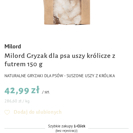
Milord
Milord Gryzak dla psa uszy królicze z
futrem 150 g
NATURALNE GRYZAKI DLA PSÓW - SUSZONE USZY Z KRÓLIKA
42,99 zł
/
szt.
286,60 zł / kg
Dodaj do ulubionych
Szybkie zakupy
1-Click
(bez rejestracji)