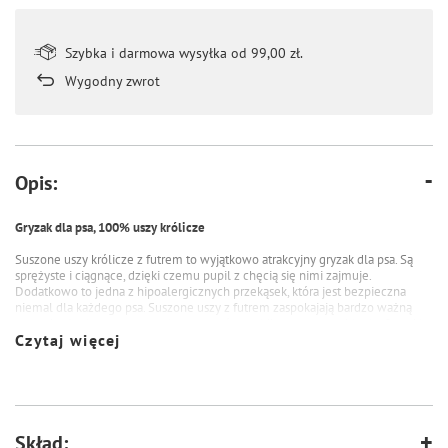
Szybka i darmowa wysyłka od 99,00 zł.
Wygodny zwrot
Opis:
Gryzak dla psa, 100% uszy królicze
Suszone uszy królicze z futrem to wyjątkowo atrakcyjny gryzak dla psa. Są
sprężyste i ciągnące, dzięki czemu pupil z chęcią się nimi zajmuje.
Dodatkowo to jedna z hipoalergicznych przekąsek, która jest bezpieczna
niemal dla każdego psa. Suszone uszy z futrem zaspokajają bardzo ważną
potrzebę żucia oraz pomagają utrzymać prawidłowy stan uzębienia. Gryzaki
Czytaj więcej
są suszone ciepłym powietrzem w niskich temperaturach, co zapewnia
bezpieczeństwo epidemiologiczne, bez konieczności użycia środków
chemicznych i konserwujących. Zostały wyprodukowane z uszu króliczych
polskiego pochodzenia.
Skład: