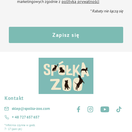
polityką prywatności
marketingowych zgodnie z
* Rabaty nie łączą się
Zapisz się
Kontakt
Śledź nas na:
sklep@spolka-zoo.com
+ 48 727 657 657
*Infolinia czynna w godz.
7 - 17 (pon.-pt.)