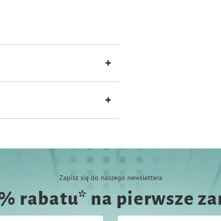
szczeniąt ras dużych. Doskonała
kowej suplementacji glukozaminą i
.
Zapisz się do naszego newslettera
0% rabatu* na pierwsze z