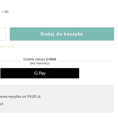
ł
/
szt.
Dodaj do koszyka
+
bionych
Szybkie zakupy
1-Click
(bez rejestracji)
mowa wysyłka od 99,00 zł.
ot