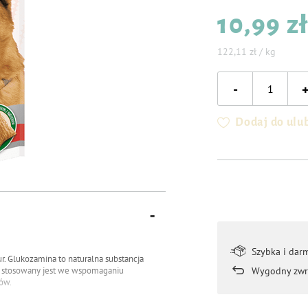
10,99 z
122,11 zł / kg
-
Dodaj do ulu
Szybka i dar
. Glukozamina to naturalna substancja
m) stosowany jest we wspomaganiu
Wygodny zwr
ów.