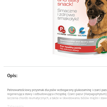
Opis:
Pełnowartościowy przysmak dla psów wzbogacony glukozaminę i czarci pazur
regenerująca stawy i odbudowująca chrząstkę. Czarci pazur (Harpagophytu
leczenia chorób reumatycznych, a także w likwidowaniu bólów mięśni i staw
Zalecenia