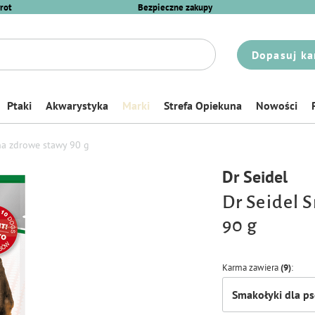
rot
Bezpieczne zakupy
Dopasuj ka
Ptaki
Akwarystyka
Marki
Strefa Opiekuna
Nowości
na zdrowe stawy 90 g
Dr Seidel
Dr Seidel 
90 g
Karma zawiera
(9)
Smakołyki dla p