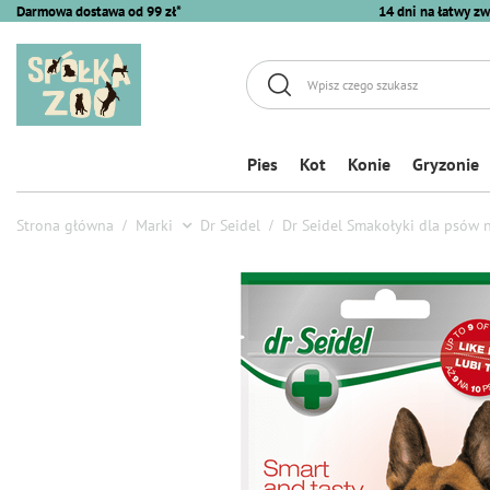
Darmowa dostawa od 99 zł*
14 dni na łatwy zw
Pies
Kot
Konie
Gryzonie
Strona główna
Marki
Dr Seidel
Dr Seidel Smakołyki dla psów 