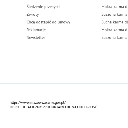
Śledzenie przesyłki
Mokra karma d
Zwroty
Suszona karma
Chcę odstąpić od umowy
Sucha karma dl
Reklamacje
Mokra karma d
Newsletter
Suszona karma 
https://www.mazowsze.wiw.gov.pl/
OBRÓT DETALICZNY PRODUKTAMI OTC NA ODLEGŁOŚĆ