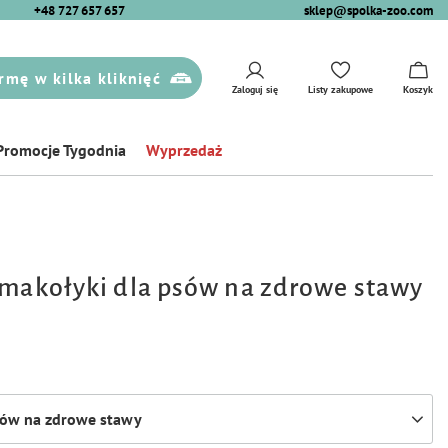
+48 727 657 657
sklep@spolka-zoo.com
rmę w kilka kliknięć
Zaloguj się
Listy zakupowe
Koszyk
Promocje Tygodnia
Wyprzedaż
Smakołyki dla psów na zdrowe stawy
sów na zdrowe stawy