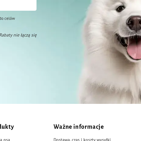
do celów
 Rabaty nie łączą się
dukty
Ważne informacje
a psa
Dostawa, czas i koszty wysyłki