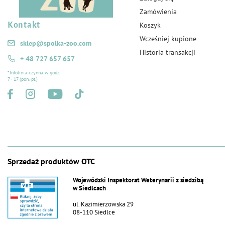
Zamówienia
Kontakt
Koszyk
Wcześniej kupione
sklep@spolka-zoo.com
Historia transakcji
+ 48 727 657 657
*Infolinia czynna w godz.
7 - 17 (pon.-pt.)
Sprzedaż produktów OTC
Wojewódzki Inspektorat Weterynarii z siedzibą
w Siedlcach
ul. Kazimierzowska 29
08-110 Siedlce