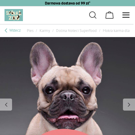
Darmowa dostawa od 99 zł*
Wstecz
Pies
Karmy
Dolina Noteci Superfood
Mokra karma dla ps