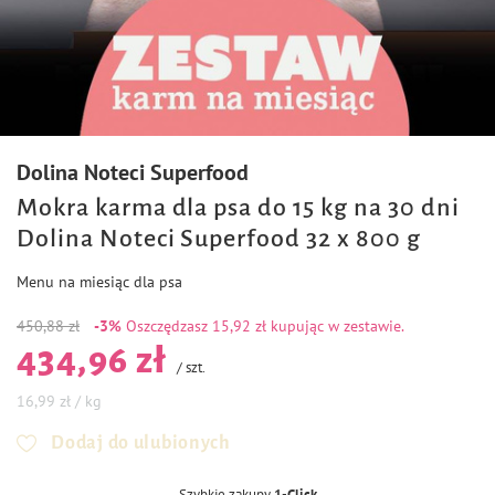
Dolina Noteci Superfood
Mokra karma dla psa do 15 kg na 30 dni
Dolina Noteci Superfood 32 x 800 g
Menu na miesiąc dla psa
450,88 zł
-3%
Oszczędzasz
15,92 zł kupując w zestawie.
434,96 zł
/
szt.
16,99 zł / kg
Dodaj do ulubionych
Szybkie zakupy
1-Click