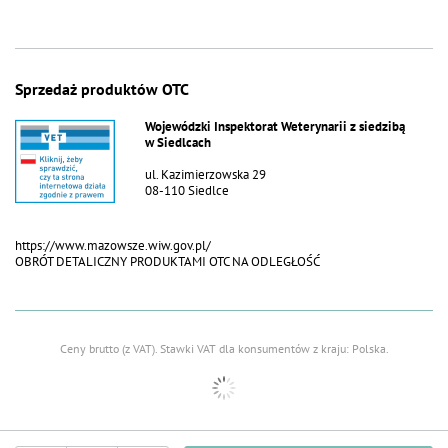
Sprzedaż produktów OTC
Wojewódzki Inspektorat Weterynarii z siedzibą
w Siedlcach
ul. Kazimierzowska 29
08-110 Siedlce
https://www.mazowsze.wiw.gov.pl/
OBRÓT DETALICZNY PRODUKTAMI OTC NA ODLEGŁOŚĆ
Ceny brutto (z VAT).
Stawki VAT dla konsumentów z kraju:
Polska
.