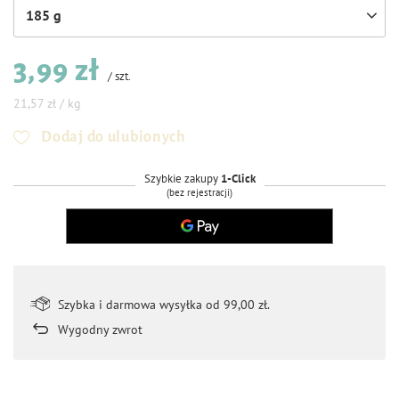
185 g
3,99 zł
/
szt.
21,57 zł / kg
Dodaj do ulubionych
Szybkie zakupy
1-Click
(bez rejestracji)
Szybka i darmowa wysyłka od 99,00 zł.
Wygodny zwrot