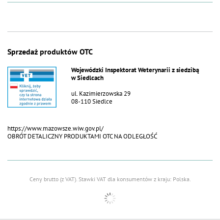
Sprzedaż produktów OTC
Wojewódzki Inspektorat Weterynarii z siedzibą
w Siedlcach
ul. Kazimierzowska 29
08-110 Siedlce
https://www.mazowsze.wiw.gov.pl/
OBRÓT DETALICZNY PRODUKTAMI OTC NA ODLEGŁOŚĆ
Ceny brutto (z VAT).
Stawki VAT dla konsumentów z kraju:
Polska
.