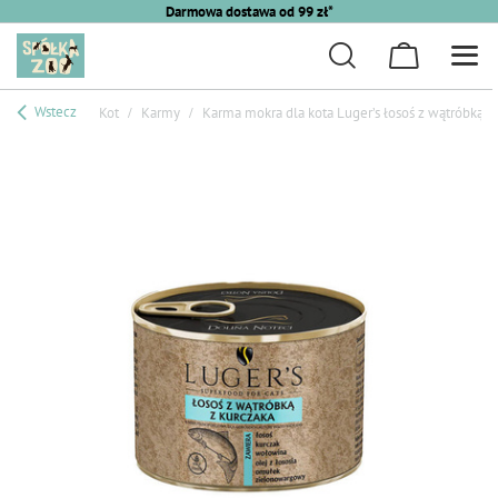
Darmowa dostawa od 99 zł*
Wstecz
Kot
Karmy
Karma mokra dla kota Luger’s łosoś z wątróbką z