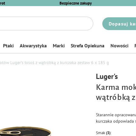
rot
Bezpieczne zakupy
Dopasuj ka
Ptaki
Akwarystyka
Marki
Strefa Opiekuna
Nowości
tów Luger’s łosoś z wątróbką z kurczaka zestaw 6 x 185 g
Luger's
Karma mokr
wątróbką z
Starannie opracowana
kurczaka odpowiada 
Smak
(3)