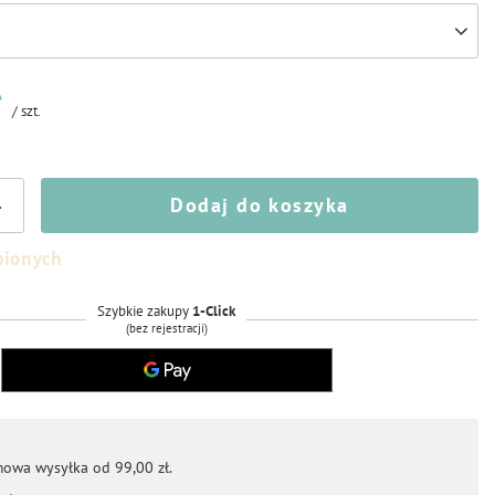
ł
/
szt.
Dodaj do koszyka
+
bionych
Szybkie zakupy
1-Click
(bez rejestracji)
mowa wysyłka od 99,00 zł.