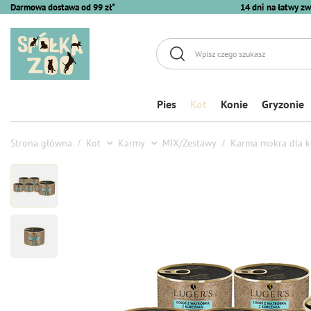
Darmowa dostawa od 99 zł*
14 dni na łatwy zw
Pies
Kot
Konie
Gryzonie
Strona główna
Kot
Karmy
MIX/Zestawy
Karma mokra dla ko