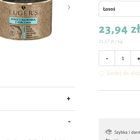
Łosoś
23,94 z
21,57 zł / kg
-
Dodaj do ulu
Szybka i dar