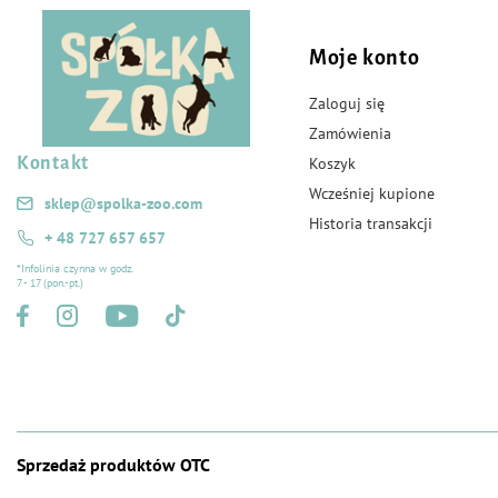
Moje konto
Zaloguj się
Zamówienia
Kontakt
Koszyk
Wcześniej kupione
sklep@spolka-zoo.com
Historia transakcji
+ 48 727 657 657
*Infolinia czynna w godz.
7 - 17 (pon.-pt.)
Sprzedaż produktów OTC