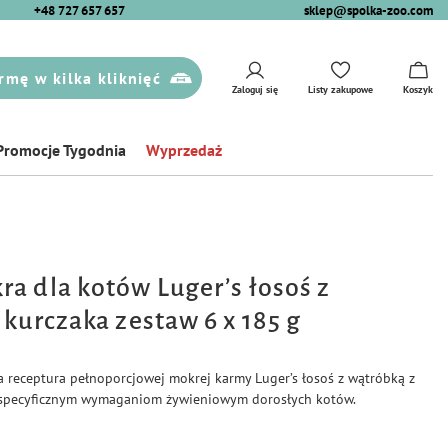
+48 727 657 657
sklep@spolka-zoo.com
rmę w kilka kliknięć
Zaloguj się
Listy zakupowe
Koszyk
Promocje Tygodnia
Wyprzedaż
a dla kotów Luger’s łosoś z
 kurczaka zestaw 6 x 185 g
 receptura pełnoporcjowej mokrej karmy Luger’s łosoś z wątróbką z
specyficznym wymaganiom żywieniowym dorosłych kotów.