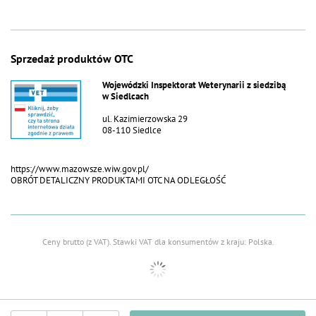
Sprzedaż produktów OTC
Wojewódzki Inspektorat Weterynarii z siedzibą
w Siedlcach
ul. Kazimierzowska 29
08-110 Siedlce
https://www.mazowsze.wiw.gov.pl/
OBRÓT DETALICZNY PRODUKTAMI OTC NA ODLEGŁOŚĆ
Ceny brutto (z VAT).
Stawki VAT dla konsumentów z kraju:
Polska
.