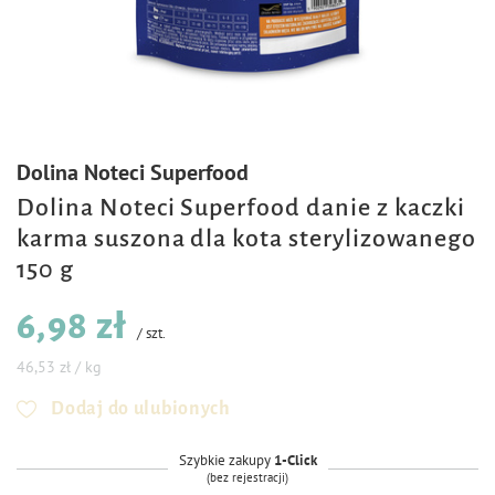
Dolina Noteci Superfood
Dolina Noteci Superfood danie z kaczki
karma suszona dla kota sterylizowanego
150 g
6,98 zł
/
szt.
46,53 zł / kg
Dodaj do ulubionych
Szybkie zakupy
1-Click
(bez rejestracji)