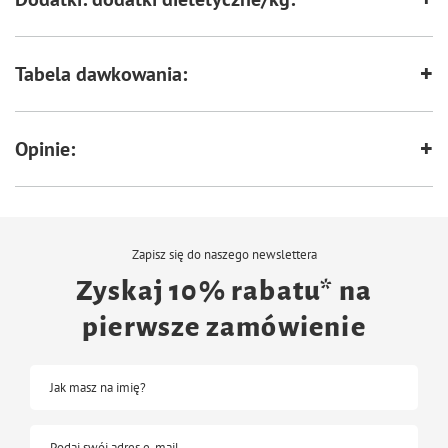
Tabela dawkowania:
Zawiera niezbędną taurynę
Bez syntetycznych aromatów,
wzmacniaczy smaku i barwników
Opinie:
Zapisz się do naszego newslettera
Zyskaj 10% rabatu* na
pierwsze zamówienie
Jak masz na imię?
Podaj swój adres e-mail