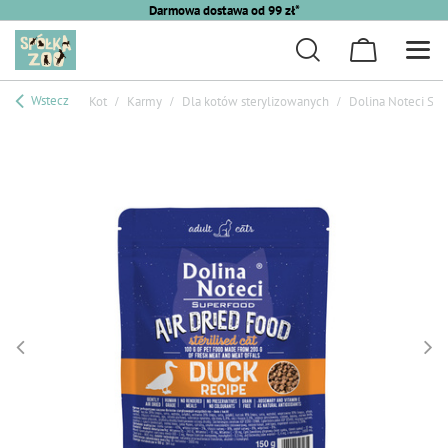
Darmowa dostawa od 99 zł*
Wstecz
Kot
Karmy
Dla kotów sterylizowanych
Dolina Noteci Sup