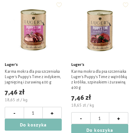
Luger's
Luger's
Karma mokra dla psa szczeniaka
Karma mokra dla psa szczeniaka
Luger's Puppy's Time z indykiem,
Luger's Puppy's Time z wątróbką
jagnięciną i żurawiną 400 g
z królika, szpinakiem i żurawiną
400 g
7,46 zł
7,46 zł
18,65 zł / kg
18,65 zł / kg
-
+
-
+
Do koszyka
Do koszyka