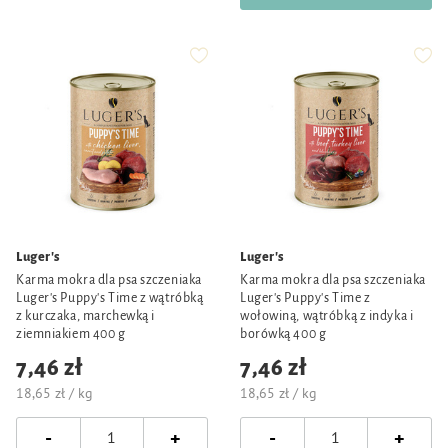
Luger's
Luger's
Karma mokra dla psa szczeniaka
Karma mokra dla psa szczeniaka
Luger's Puppy's Time z wątróbką
Luger's Puppy's Time z
z kurczaka, marchewką i
wołowiną, wątróbką z indyka i
ziemniakiem 400 g
borówką 400 g
7,46 zł
7,46 zł
18,65 zł / kg
18,65 zł / kg
-
-
+
+