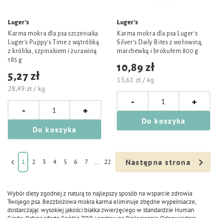
Luger's
Luger's
Karma mokra dla psa szczeniaka
Karma mokra dla psa Luger's
Luger's Puppy's Time z wątróbką
Silver's Daily Bites z wołowiną,
z królika, szpinakiem i żurawiną
marchewką i brokułem 800 g
185 g
10,89 zł
5,27 zł
13,61 zł / kg
28,49 zł / kg
-
+
-
+
Do koszyka
Do koszyka
Następna strona
1
2
3
4
5
6
7
...
22
Wybór diety zgodnej z naturą to najlepszy sposób na wsparcie zdrowia
Twojego psa. Bezzbożowa mokra karma eliminuje zbędne wypełniacze,
dostarczając wysokiej jakości białka zwierzęcego w standardzie Human