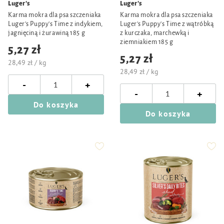
Luger's
Luger's
Karma mokra dla psa szczeniaka
Karma mokra dla psa szczeniaka
Luger's Puppy's Time z indykiem,
Luger's Puppy's Time z wątróbką
jagnięciną i żurawiną 185 g
z kurczaka, marchewką i
ziemniakiem 185 g
5,27 zł
5,27 zł
28,49 zł / kg
28,49 zł / kg
-
+
-
+
Do koszyka
Do koszyka