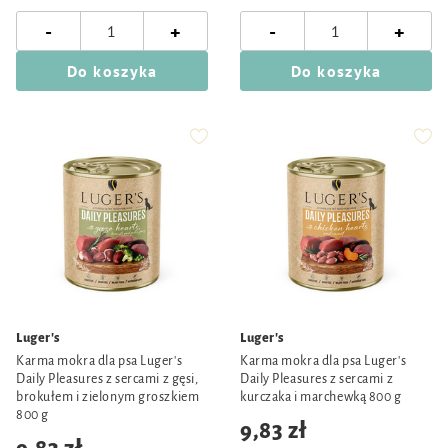
-
-
+
+
Do koszyka
Do koszyka
Luger's
Luger's
Karma mokra dla psa Luger's
Karma mokra dla psa Luger's
Daily Pleasures z sercami z gęsi,
Daily Pleasures z sercami z
brokułem i zielonym groszkiem
kurczaka i marchewką 800 g
800 g
9,83 zł