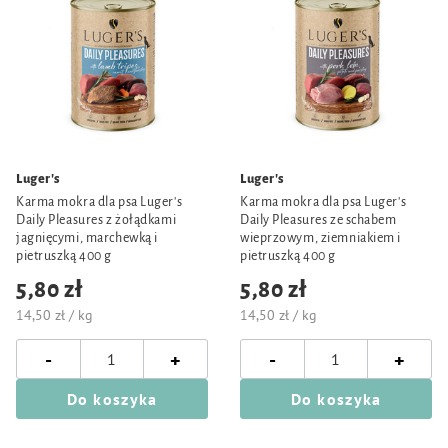
Luger's
Luger's
Karma mokra dla psa Luger's
Karma mokra dla psa Luger's
Daily Pleasures z żołądkami
Daily Pleasures ze schabem
jagnięcymi, marchewką i
wieprzowym, ziemniakiem i
pietruszką 400 g
pietruszką 400 g
5,80 zł
5,80 zł
14,50 zł / kg
14,50 zł / kg
-
-
+
+
Do koszyka
Do koszyka