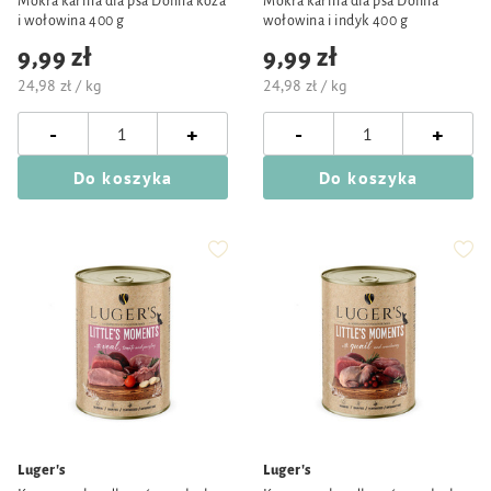
Mokra karma dla psa Dolina koza
Mokra karma dla psa Dolina
i wołowina 400 g
wołowina i indyk 400 g
9,99 zł
9,99 zł
24,98 zł / kg
24,98 zł / kg
-
-
+
+
Do koszyka
Do koszyka
Luger's
Luger's