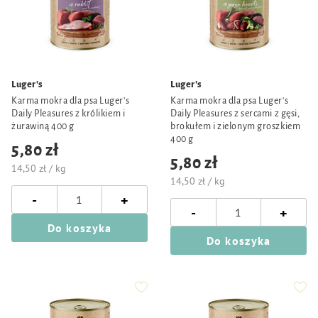
Luger's
Luger's
Karma mokra dla psa Luger's
Karma mokra dla psa Luger's
Daily Pleasures z królikiem i
Daily Pleasures z sercami z gęsi,
żurawiną 400 g
brokułem i zielonym groszkiem
400 g
5,80 zł
5,80 zł
14,50 zł / kg
14,50 zł / kg
-
+
-
+
Do koszyka
Do koszyka