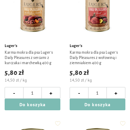
Luger's
Luger's
Karma mokra dla psa Luger's
Karma mokra dla psa Luger's
Daily Pleasures z sercami z
Daily Pleasures z wołowiną i
kurczaka i marchewką 400 g
ziemniakiem 400 g
5,80 zł
5,80 zł
14,50 zł / kg
14,50 zł / kg
-
-
+
+
Do koszyka
Do koszyka