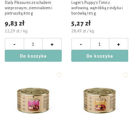
Daily Pleasures ze schabem
Luger's Puppy's Time z
wieprzowym, ziemniakiem i
wołowiną, wątróbką z indyka i
pietruszką 800 g
borówką 185 g
9,83 zł
5,27 zł
12,29 zł / kg
28,49 zł / kg
-
-
+
+
Do koszyka
Do koszyka