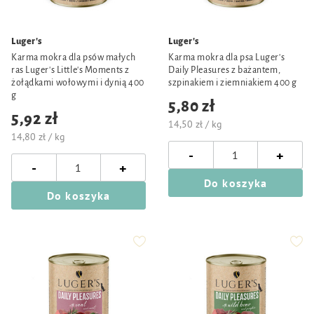
Luger's
Luger's
Karma mokra dla psów małych
Karma mokra dla psa Luger's
ras Luger's Little's Moments z
Daily Pleasures z bażantem,
żołądkami wołowymi i dynią 400
szpinakiem i ziemniakiem 400 g
g
5,80 zł
5,92 zł
14,50 zł / kg
14,80 zł / kg
-
+
-
+
Do koszyka
Do koszyka