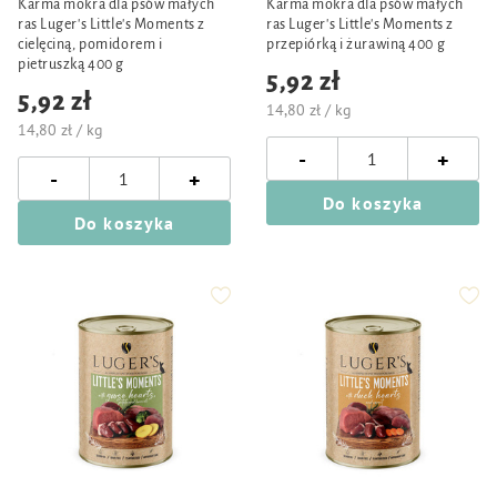
Karma mokra dla psów małych
Karma mokra dla psów małych
ras Luger's Little's Moments z
ras Luger's Little's Moments z
cielęciną, pomidorem i
przepiórką i żurawiną 400 g
pietruszką 400 g
5,92 zł
5,92 zł
14,80 zł / kg
14,80 zł / kg
-
+
-
+
Do koszyka
Do koszyka