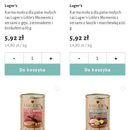
Luger's
Luger's
Karma mokra dla psów małych
Karma mokra dla psów małych
ras Luger's Little's Moments z
ras Luger's Little's Moments z
sercami z gęsi, ziemniakiem i
sercami z kaczki i marchewką 400
brokułem 400 g
g
5,92 zł
5,92 zł
14,80 zł / kg
14,80 zł / kg
-
-
+
+
Do koszyka
Do koszyka