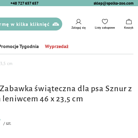
+48 727 657 657
sklep@spolka-zoo.com
rmę w kilka kliknięć
Zaloguj się
Listy zakupowe
Koszyk
Promocje Tygodnia
Wyprzedaż
23,5 cm
 Zabawka świąteczna dla psa Sznur z
leniwcem 46 x 23,5 cm
ł
/
szt.