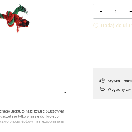
-
Dodaj do ulu
Szybka i dar
Wygodny zwr
ecznego uroku, to nasz sznur z pluszowym
gadżet nie tylko wniesie do Twojego
go czworonoga. Gotowy na niezapomnianą