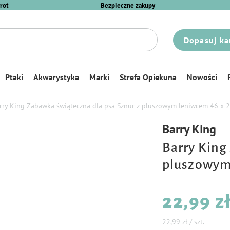
rot
Bezpieczne zakupy
Dopasuj ka
Ptaki
Akwarystyka
Marki
Strefa Opiekuna
Nowości
rry King Zabawka świąteczna dla psa Sznur z pluszowym leniwcem 46 x 
Barry King
Barry King
pluszowym 
22,99 z
22,99 zł / szt.