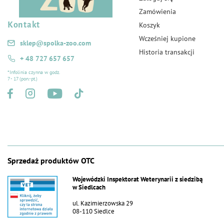
Zamówienia
Kontakt
Koszyk
Wcześniej kupione
sklep@spolka-zoo.com
Historia transakcji
+ 48 727 657 657
*Infolinia czynna w godz.
7 - 17 (pon.-pt.)
Sprzedaż produktów OTC
Wojewódzki Inspektorat Weterynarii z siedzibą
w Siedlcach
ul. Kazimierzowska 29
08-110 Siedlce