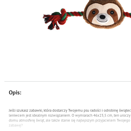
Opis:
Jeśli szukasz zabawki, która dostarczy Twojemu psu radości i odrobinę świąt
leniwcem jest idealnym rozwiązaniem. O wymiarach 46x23,5 cm, ten uroczy 
domu atmosferę świąt, ale także stanie się najlepszym przyjacielem Twoje
zabawę?