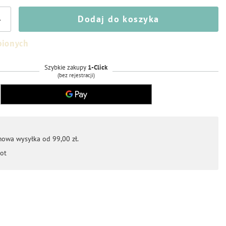
Dodaj do koszyka
+
bionych
Szybkie zakupy
1-Click
(bez rejestracji)
mowa wysyłka od 99,00 zł.
ot