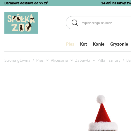
Darmowa dostawa od 99 zł*
14 dni na łatwy zw
Pies
Kot
Konie
Gryzonie
Strona główna
Pies
Akcesoria
Zabawki
Piłki i sznury
Ba