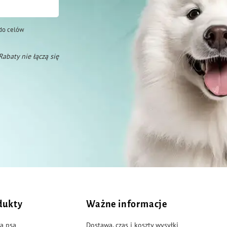
do celów
 Rabaty nie łączą się
dukty
Ważne informacje
a psa
Dostawa, czas i koszty wysyłki