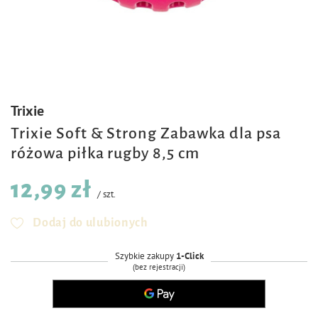
Trixie
Trixie Soft & Strong Zabawka dla psa
różowa piłka rugby 8,5 cm
12,99 zł
/
szt.
Dodaj do ulubionych
Szybkie zakupy
1-Click
(bez rejestracji)