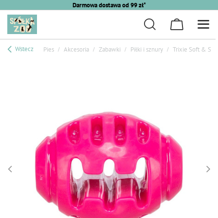
Darmowa dostawa od 99 zł*
Wstecz
Pies
Akcesoria
Zabawki
Piłki i sznury
Trixie Soft & St