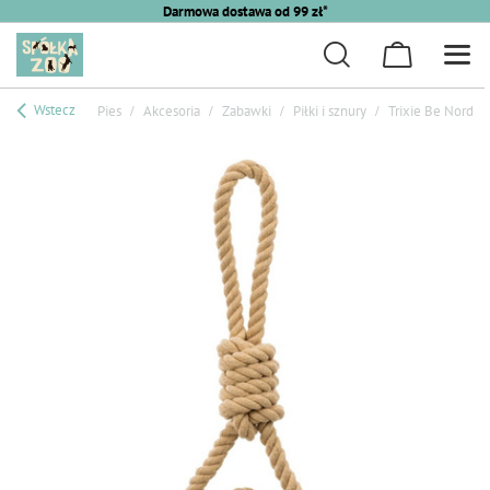
Darmowa dostawa od 99 zł*
Wstecz
Pies
Akcesoria
Zabawki
Piłki i sznury
Trixie Be Nordic