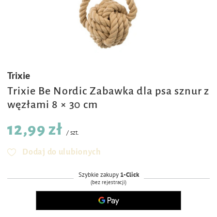
Trixie
Trixie Be Nordic Zabawka dla psa sznur z
węzłami 8 × 30 cm
12,99 zł
/
szt.
Dodaj do ulubionych
Szybkie zakupy
1-Click
(bez rejestracji)