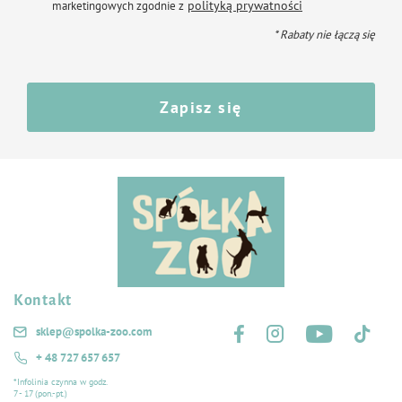
polityką prywatności
marketingowych zgodnie z
Wymiary:
ø 8 cm / 30 cm
* Rabaty nie łączą się
Zapisz się
Kontakt
Śledź nas na:
sklep@spolka-zoo.com
+ 48 727 657 657
*Infolinia czynna w godz.
7 - 17 (pon.-pt.)