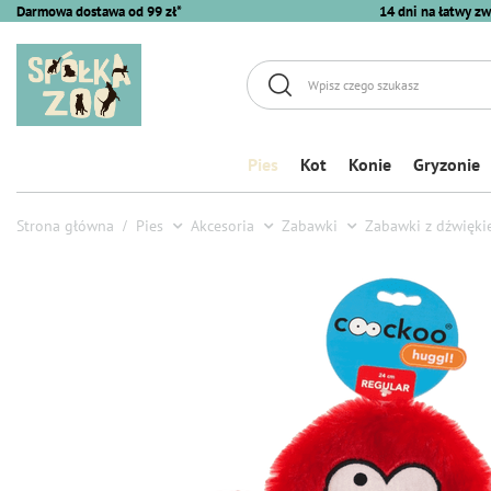
Darmowa dostawa od 99 zł*
14 dni na łatwy zw
Pies
Kot
Konie
Gryzonie
Strona główna
Pies
Akcesoria
Zabawki
Zabawki z dźwięk