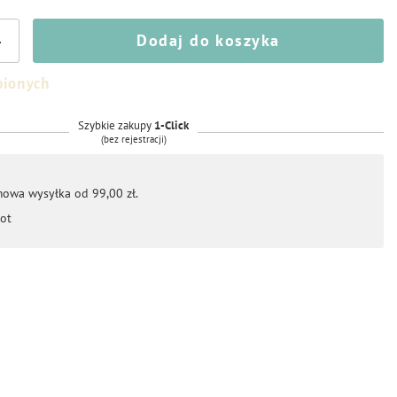
Dodaj do koszyka
+
bionych
Szybkie zakupy
1-Click
(bez rejestracji)
mowa wysyłka od 99,00 zł.
ot