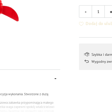
-
Dodaj do ulu
Szybka i dar
Wygodny zwr
ecyzja wykonania.
Stworzone z dużą
uszowa zabawka przypominająca małego
wielka waga
zapewni spokój właścicielowi
czemu świetnie się
sprawdzi jako szarpak.