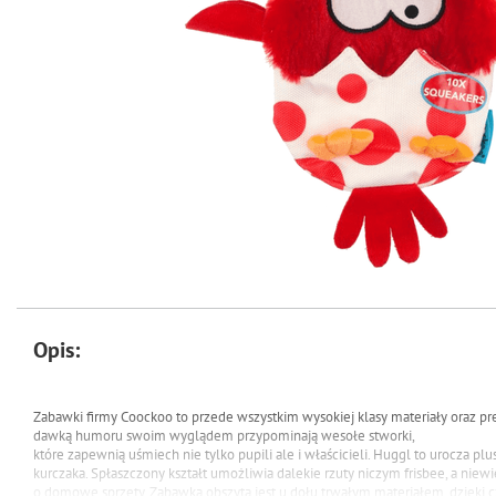
Opis:
Zabawki firmy Coockoo to przede wszystkim wysokiej klasy materiały oraz pr
dawką humoru swoim wyglądem przypominają wesołe stworki,
które zapewnią uśmiech nie tylko pupili ale i właścicieli.
Huggl to urocza pl
kurczaka. Spłaszczony kształt umożliwia dalekie rzuty niczym frisbee, a nie
o domowe sprzęty. Zabawka obszyta jest u dołu trwałym materiałem, dzięki 