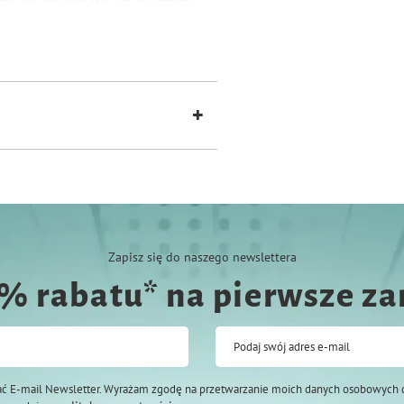
achęcą do zabawy
nawet największych
Zapisz się do naszego newslettera
0% rabatu* na pierwsze z
Podaj swój adres e-mail
ć E-mail Newsletter. Wyrażam zgodę na przetwarzanie moich danych osobowych 