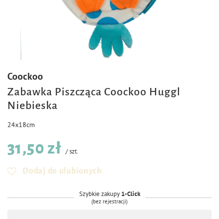
Coockoo
Zabawka Piszcząca Coockoo Huggl
Niebieska
24x18cm
31,50 zł
/
szt.
Dodaj do ulubionych
Szybkie zakupy
1-Click
(bez rejestracji)