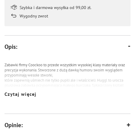
Szybka i darmowa wysyłka od 99,00 zł.
Wygodny zwrot
Opis:
Zabawki firmy Coockoo to przede wszystkim wysokiej klasy materiały oraz
precyzja wykonania.
Stworzone z dużą dawką humoru swoim wyglądem
przypominają wesołe stworki,
które zapewnią uśmiech nie tylko pupili ale i właścicieli.
Huggl to urocza
pluszowa zabawka przypominająca małego kurczaka. Spłaszczony kształt
umożliwia dalekie rzuty niczym frisbee, a niewielka waga
zapewni spokój
Czytaj więcej
właścicielowi o domowe sprzęty. Zabawka obszyta jest u dołu trwałym
materiałem, dzięki czemu świetnie się
sprawdzi jako szarpak. Absolutnym
hitem jest aż 10 piszczałek umieszczonych na plecach, które zachęcą do
zabawy
nawet największych leniuchów.
Opinie: