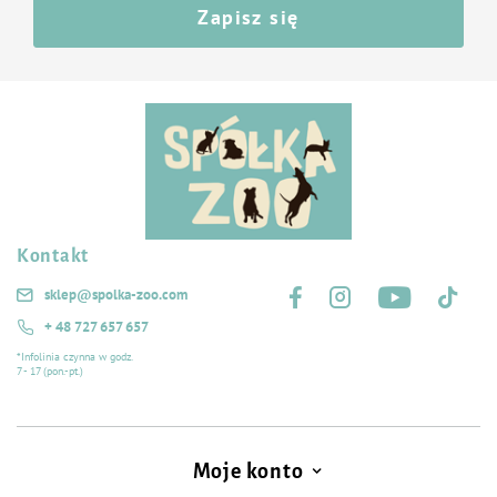
Zapisz się
Kontakt
Śledź nas na:
sklep@spolka-zoo.com
+ 48 727 657 657
*Infolinia czynna w godz.
7 - 17 (pon.-pt.)
Moje konto