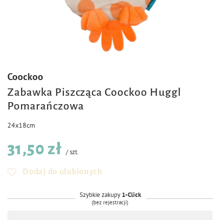
Coockoo
Zabawka Piszcząca Coockoo Huggl
Pomarańczowa
24x18cm
31,50 zł
/
szt.
Dodaj do ulubionych
Szybkie zakupy
1-Click
(bez rejestracji)