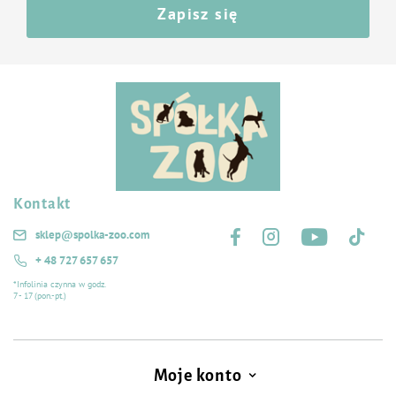
Zapisz się
Kontakt
Śledź nas na:
sklep@spolka-zoo.com
+ 48 727 657 657
*Infolinia czynna w godz.
7 - 17 (pon.-pt.)
Moje konto