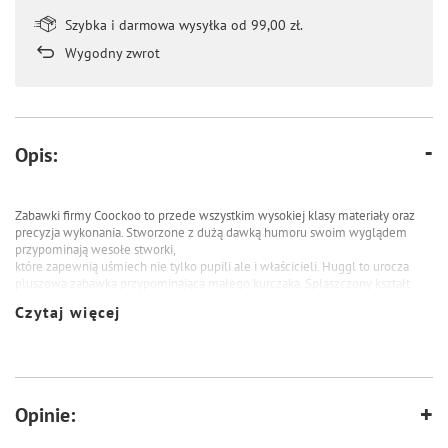
Szybka i darmowa wysyłka od 99,00 zł.
Wygodny zwrot
Opis:
Zabawki firmy Coockoo to przede wszystkim wysokiej klasy materiały oraz
precyzja wykonania.
Stworzone z dużą dawką humoru swoim wyglądem
przypominają wesołe stworki,
które zapewnią uśmiech nie tylko pupili ale i właścicieli.
Huggl to urocza
pluszowa zabawka przypominająca małego kurczaka. Spłaszczony kształt
umożliwia dalekie rzuty niczym frisbee, a niewielka waga
zapewni spokój
Czytaj więcej
właścicielowi o domowe sprzęty. Zabawka obszyta jest u dołu trwałym
materiałem, dzięki czemu świetnie się
sprawdzi jako szarpak. Absolutnym
hitem jest aż 10 piszczałek umieszczonych na plecach, które zachęcą do
zabawy
nawet największych leniuchów.
Opinie: