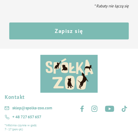
* Rabaty nie łączą się
Zapisz się
Kontakt
Śledź nas na:
sklep@spolka-zoo.com
+ 48 727 657 657
*Infolinia czynna w godz.
7 - 17 (pon.-pt.)