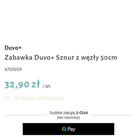
Duvo+
Zabawka Duvo+ Sznur 2 węzły 50cm
4705029
32,90 zł
/
szt.
Dodaj do ulubionych
Szybkie zakupy
1-Click
(bez rejestracji)