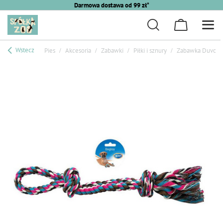
Darmowa dostawa od 99 zł*
Wstecz
Pies
Akcesoria
Zabawki
Piłki i sznury
Zabawka Duvo+ 