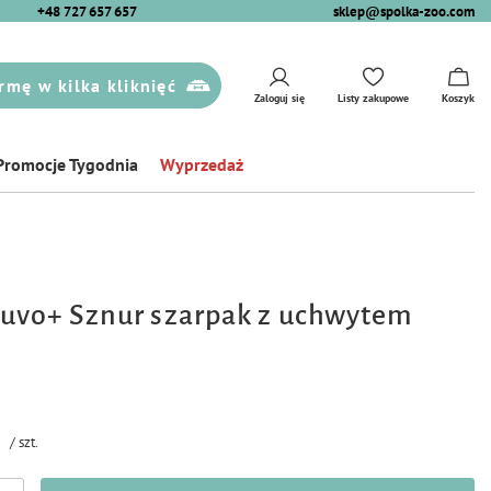
+48 727 657 657
sklep@spolka-zoo.com
rmę w kilka kliknięć
Zaloguj się
Listy zakupowe
Koszyk
Promocje Tygodnia
Wyprzedaż
uvo+ Sznur szarpak z uchwytem
ł
/
szt.