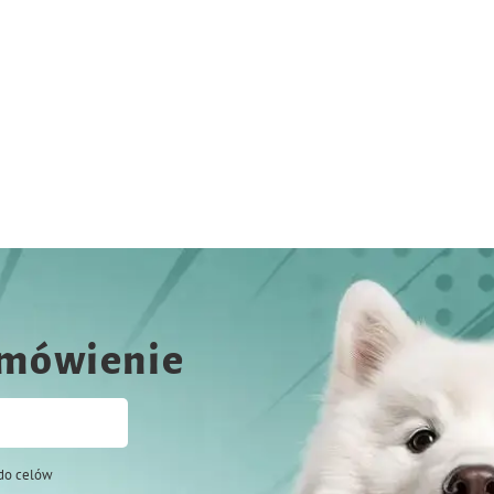
amówienie
do celów