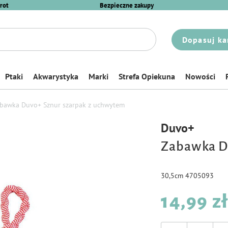
rot
Bezpieczne zakupy
Dopasuj ka
Ptaki
Akwarystyka
Marki
Strefa Opiekuna
Nowości
bawka Duvo+ Sznur szarpak z uchwytem
Duvo+
Zabawka D
30,5cm 4705093
14,99 z