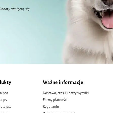
 Rabaty nie łączą się
dukty
Ważne informacje
a psa
Dostawa, czas i koszty wysyłki
la psa
Formy płatności
 dla psa
Regulamin