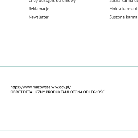
Chcę odstąpić od umowy
Sucha karma dl
Reklamacje
Mokra karma d
Newsletter
Suszona karma 
https://www.mazowsze.wiw.gov.pl/
OBRÓT DETALICZNY PRODUKTAMI OTC NA ODLEGŁOŚĆ