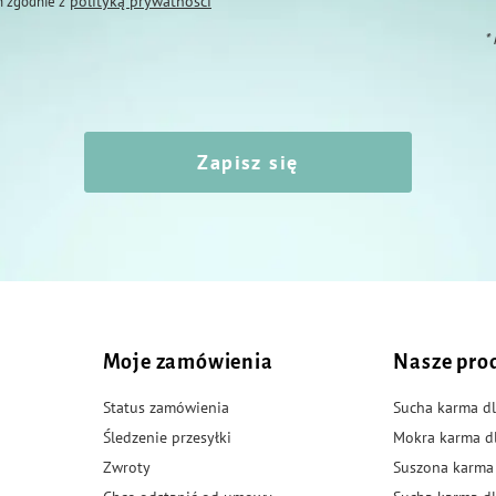
polityką prywatności
 zgodnie z
*
Zapisz się
Moje zamówienia
Nasze pro
Status zamówienia
Sucha karma dl
Śledzenie przesyłki
Mokra karma d
Zwroty
Suszona karma