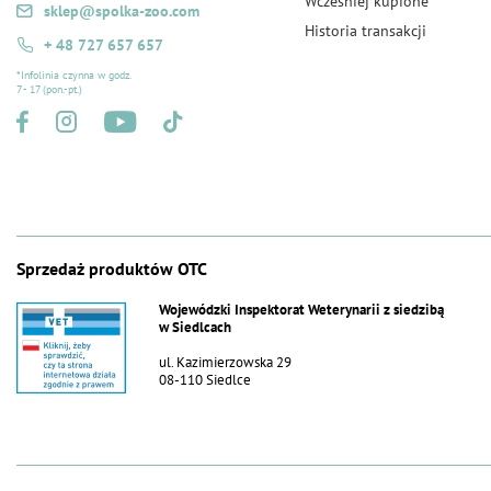
Wcześniej kupione
sklep@spolka-zoo.com
Historia transakcji
+ 48 727 657 657
*Infolinia czynna w godz.
7 - 17 (pon.-pt.)
Sprzedaż produktów OTC
Wojewódzki Inspektorat Weterynarii z siedzibą
w Siedlcach
ul. Kazimierzowska 29
08-110 Siedlce