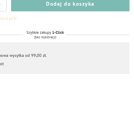
Dodaj do koszyka
+
bionych
Szybkie zakupy
1-Click
(bez rejestracji)
mowa wysyłka od 99,00 zł.
ot