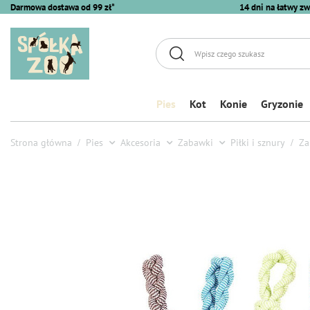
Darmowa dostawa od 99 zł*
14 dni na łatwy zw
Pies
Kot
Konie
Gryzonie
Strona główna
Pies
Akcesoria
Zabawki
Piłki i sznury
Za