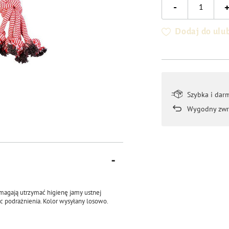
-
Dodaj do ulu
Szybka i dar
Wygodny zwr
magają utrzymać higienę jamy ustnej
ąc podrażnienia. Kolor wysyłany losowo.