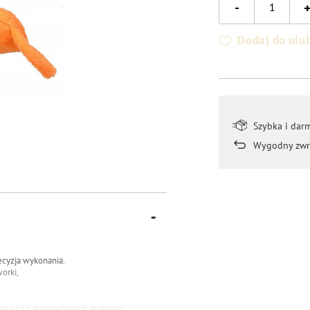
-
Dodaj do ulu
Szybka i dar
Wygodny zwr
ecyzja wykonania.
orki,
 właściciela. wyposażona w gumową