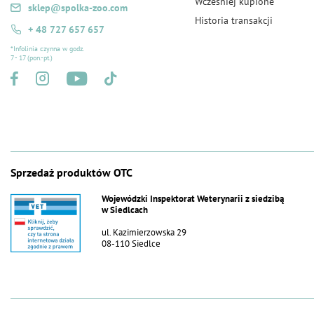
Wcześniej kupione
sklep@spolka-zoo.com
Historia transakcji
+ 48 727 657 657
*Infolinia czynna w godz.
7 - 17 (pon.-pt.)
Sprzedaż produktów OTC
Wojewódzki Inspektorat Weterynarii z siedzibą
w Siedlcach
ul. Kazimierzowska 29
08-110 Siedlce