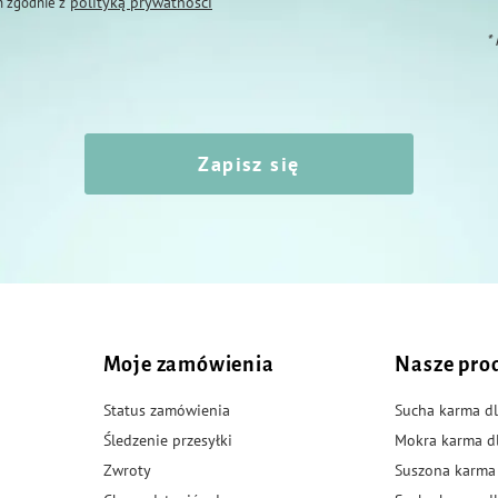
polityką prywatności
 zgodnie z
*
Zapisz się
Moje zamówienia
Nasze pro
Status zamówienia
Sucha karma dl
Śledzenie przesyłki
Mokra karma d
Zwroty
Suszona karma