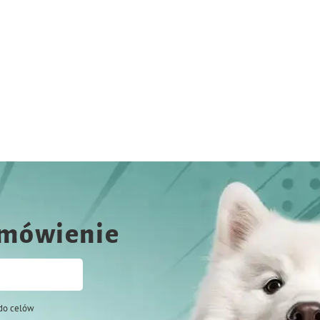
amówienie
do celów