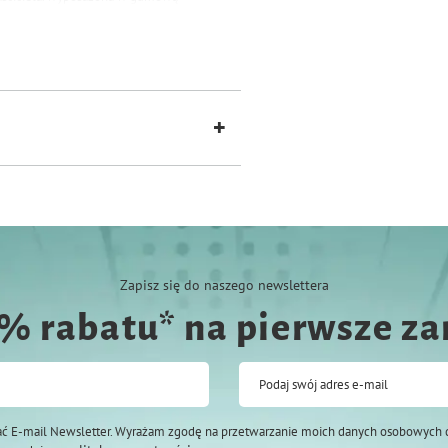
 w utrzymaniu zabawki, a dodatkowo
ą kolorystykę.
Zapisz się do naszego newslettera
0% rabatu* na pierwsze z
Podaj swój adres e-mail
ć E-mail Newsletter. Wyrażam zgodę na przetwarzanie moich danych osobowych 