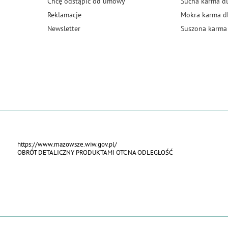
Chcę odstąpić od umowy
Sucha karma dl
Reklamacje
Mokra karma d
Newsletter
Suszona karma 
https://www.mazowsze.wiw.gov.pl/
OBRÓT DETALICZNY PRODUKTAMI OTC NA ODLEGŁOŚĆ