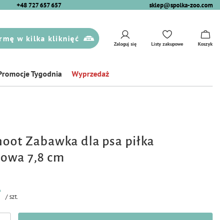
+48 727 657 657
sklep@spolka-zoo.com
rmę w kilka kliknięć
Zaloguj się
Listy zakupowe
Koszyk
Promocje Tygodnia
Wyprzedaż
oot Zabawka dla psa piłka
owa 7,8 cm
ł
/
szt.