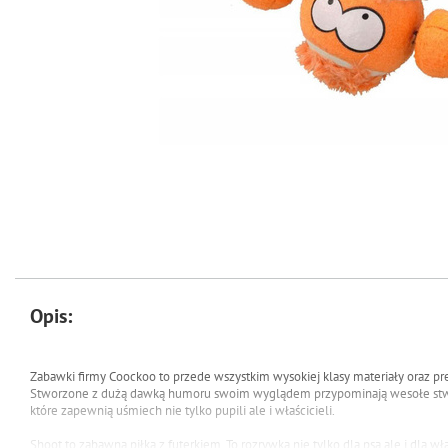
Opis:
Zabawki firmy Coockoo to przede wszystkim wysokiej klasy materiały oraz pr
Stworzone z dużą dawką humoru swoim wyglądem przypominają wesołe stw
które zapewnią uśmiech nie tylko pupili ale i właścicieli.
Shoot to zabawna piłka z futerkiem. To rozrywka nie tylko dla psa ale i dla