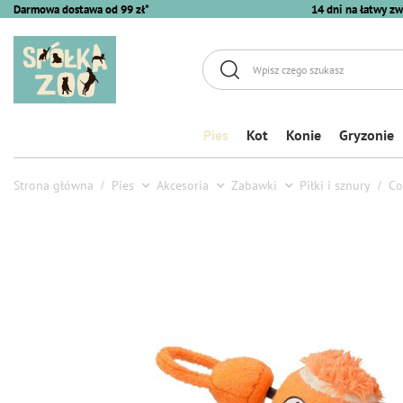
Darmowa dostawa od 99 zł*
14 dni na łatwy zw
Pies
Kot
Konie
Gryzonie
Strona główna
Pies
Akcesoria
Zabawki
Piłki i sznury
Co