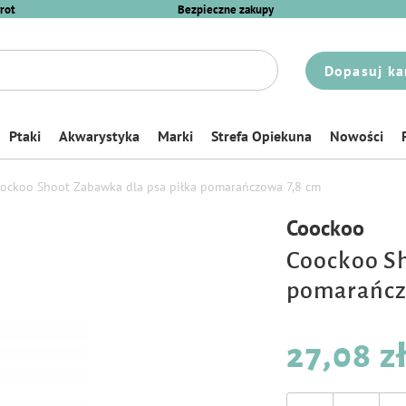
rot
Bezpieczne zakupy
Dopasuj ka
Ptaki
Akwarystyka
Marki
Strefa Opiekuna
Nowości
ockoo Shoot Zabawka dla psa piłka pomarańczowa 7,8 cm
Coockoo
Coockoo Sh
pomarańcz
27,08 z