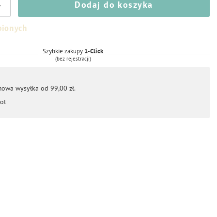
Dodaj do koszyka
+
bionych
Szybkie zakupy
1-Click
(bez rejestracji)
mowa wysyłka od 99,00 zł.
ot